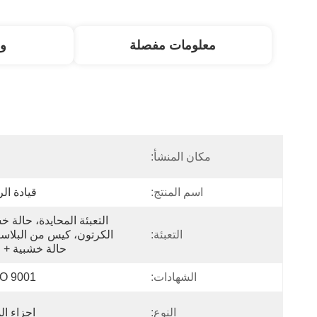
معلومات مفصلة
و
مكان المنشأ:
ا
اسم المنتج:
قيادة ال
التعبئة:
حالة خشبية + ا
الشهادات:
ISO 9001 ،
النوع:
اجزاء ا