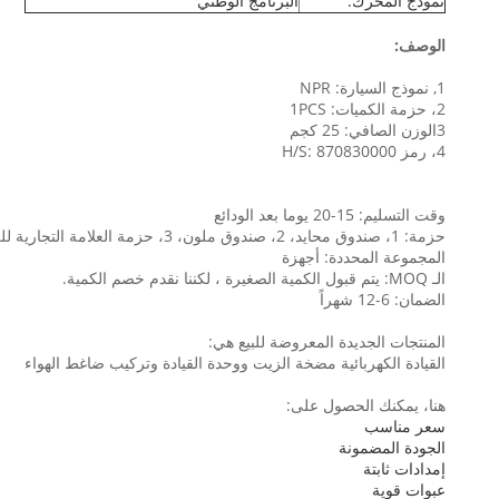
نموذج المحرك:
البرنامج الوطني
الوصف:
1, نموذج السيارة: NPR
2، حزمة الكميات: 1PCS
3الوزن الصافي: 25 كجم
4، رمز H/S: 870830000
وقت التسليم: 15-20 يوما بعد الودائع
حزمة: 1، صندوق محايد، 2، صندوق ملون، 3، حزمة العلامة التجارية للعميل
المجموعة المحددة: أجهزة
الـ MOQ: يتم قبول الكمية الصغيرة ، لكننا نقدم خصم الكمية.
الضمان: 6-12 شهراً
المنتجات الجديدة المعروضة للبيع هي:
القيادة الكهربائية مضخة الزيت ووحدة القيادة وتركيب ضاغط الهواء
هنا، يمكنك الحصول على:
سعر مناسب
الجودة المضمونة
إمدادات ثابتة
عبوات قوية