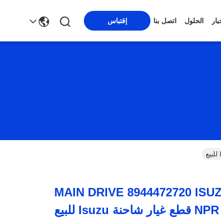
بار
الحلول
اتصل بنا
إقتباس
8970330030 MAIN DRIVE 8944472720 IS
Isuzu للبيع