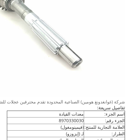
شركة (غوانغدونغ هومين) الصناعية المحدودة تقدم محترفين عجلات للشاح
تفاصيل سريعة:
اسم الجزء:
معدات القيادة
الجزء رقم:
8970330030
العلامة التجارية للمنتج:
(فيمينومغول)
الطراز:
لـ (إيزوزو)