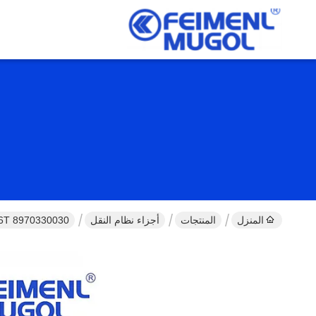
المنزل
المنتجات
أجزاء نظام النقل
8970330030 MAIN DRIVE 8944472720 ISUZU NPR 24T-26T-36T قطع غيار شاحنة Isuzu للبيع