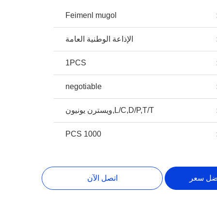
Feimenl mugol
الإذاعة الوطنية العامة
1PCS
negotiable
L/C,D/P,T/T,ويسترن يونيون
1000 PCS
ضل سعر
اتصل الآن