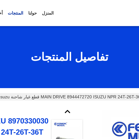
المنزل
حولنا
المنتجات
أخ
تفاصيل المنتجات
UZU
NPR 24T-26T-36T قطع غيار شاحنة 