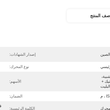
صف المنتج
لصين
إصدار الشهادات:
رئيسي
نوع المحرك:
التعبئة المحايدة، حالة خشبية، 
الكرتون، كيس من البلاستيك + 
الأسهم:
لبليت
 م
الضمان:
لمحرك
الكلمة الرئيسية: