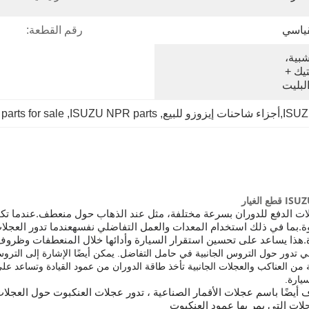
قياسي
رقم القطعة:
التعبئة المحايدة، حالة خشبية، 
الكرتون، كيس من البلاستيك + 
لبليت
 parts for sale
, 
ISUZU NPR parts
, 
 الدفع للدوران بسرعة مختلفة، مثل عند الذهاب حول منعطف.عندما تكون 
بما في ذلك استخدام المعدات والعمل التفاضلي نفسهعندما تدور العجلات 
دة.هذا يساعد على تحسين استقرار السيارة وأدائها خلال المنعطفات وظروف
ي تدور حول التروس الجانبية في حامل التفاضل. يمكن أيضًا الإشارة إلى الترو
من العناكب والعجلات الجانبية تأخذ طاقة الدوران من عمود القيادة وتساعد على 
يارة.
أيضًا باسم عجلات الأقمار الصناعية ، تدور عجلات العنكبوت حول العجلات
لات التي يمر بها عمود العنكبوت