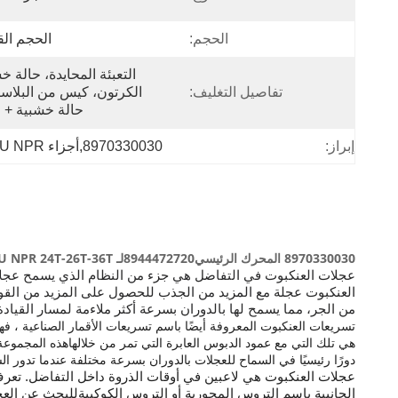
الحجم:
الحجم ال
تفاصيل التغليف:
حالة خشبية + ا
إبراز:
8970330030,أجزاء ISUZU NPR,أجزاء شاحنات إيزوزو للبيع
8970330030 المحرك الرئيسي
8944472720
لـ ISUZU NPR 24T-26T-36T قطع الغيار
عجلات العنكبوت في التفاضل هي جزء من النظام الذي يسمح عجلات
العنكبوت عجلة مع المزيد من الجذب للحصول على المزيد من القوة.
من الجر، مما يسمح لها بالدوران بسرعة أكثر ملاءمة لمسار القيا
تسريعات العنكبوت المعروفة أيضًا باسم تسريعات الأقمار الصناعية ، فه
هي تلك التي مع عمود الدبوس العابرة التي تمر من خلالهاهذه المجموعة 
دورًا رئيسيًا في السماح للعجلات بالدوران بسرعة مختلفة عندما تدور الس
عجلات العنكبوت هي لاعبين في أوقات الذروة داخل التفاضل. تعرف 
الجانبية باسم التروس المحورية أو التروس الكوكبيةللبحث عن العج