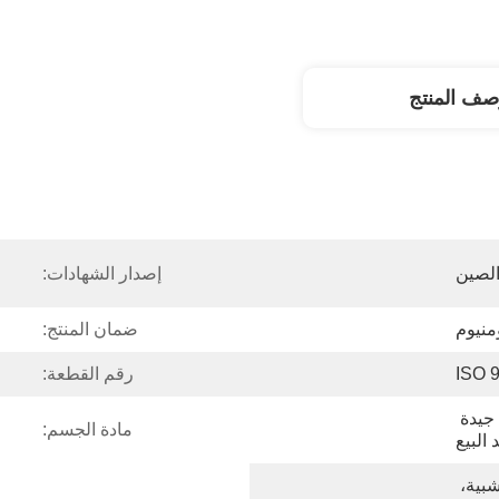
صف المنتج
لصين
إصدار الشهادات:
ومنيوم
ضمان المنتج:
ISO 
رقم القطعة:
OEM / ODM / OBM، خدمة جيدة 
مادة الجسم:
 البيع
التعبئة المحايدة، حالة خشبية، 