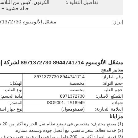
تفاصيل التغليف:
حالة خشبية + ا
إبراز:
مشعّل الألومنيوم 8944741714,8971372730,إيزوزو 600 بي
مشعّل الألومنيوم 8944741714 8971372730 لشركة إيسوزو NHR 600P 4JB1T 4BE1 4BD1
معايير المنتج
رقم الطراز:
8944741714 8971372730
حجم النواة:
مخصصة
الهيكل:
حجم العلبة:
مخصصة
نوع القلب:
المُصنّع الأصلي:
8971372730
مادة الجسم:
شهادة:
ISO9001، TS16949
المصدر:
العلامة التجارية:
(فيمينومغول)
نوع جهاز است
مزايانا
(1) مصنع محترف: متخصص في تصنيع نظام نقل الحرارة أكثر من 20 عاما.
(2) خدمة فعالة: سعر تنافسي مع أفضل جودة وسمعة ممتازة.
(3) فريق العمل: أكثر من 200 عامل ، بما في ذلك فريق فني محترف.