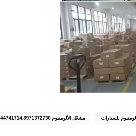
مشعّل الألومنيوم 8944741714,8971372730,إيزوزو 600 بي