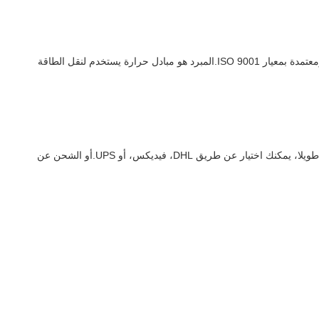
نظام المحرك أجزاء هو نظام محرك متقدم وموثوق به مصمم لاستخدامه مع كل من محركات البنزين والديزل. وهي مصنوعة من معدن عالي الجودة ومعتمدة بمعيار ISO 9001.المبرد هو مبادل حرارة يستخدم لنقل الطاقة
ج: إذا كان لديك وكيل شحن في الصين، يمكننا إرسال البضائع إلى مستودع وكيل الخاص بك. إذا لم يكن لديك وكيل، ونحن سوف الشركة الشحن تعاونا طويلا، يمكنك اختيار عن طريق DHL، فيديكس، أو UPS.أو الشحن عن