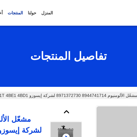
المنزل
حولنا
المنتجات
أخ
تفاصيل المنتجات
شعّل الألومنيوم 8944741714 8971372730 لشركة إيسوزو NHR 600P 4JB1T 4BE1 4BD1
لشركة إيسوزو  600P 4JB1T 4BE1 4BD1