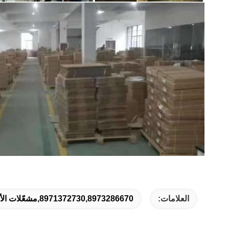
العلامات:
8971372730,8973286670,مشعّلات الألومنيوم للسيارات