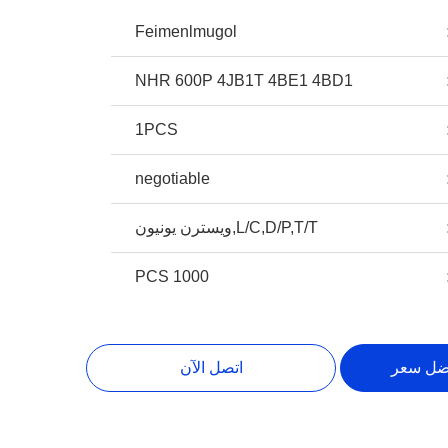
Feimenlmugol
NHR 600P 4JB1T 4BE1 4BD1
1PCS
negotiable
L/C,D/P,T/T,ويسترن يونيون
1000 PCS
ضل سعر
اتصل الآن