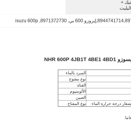
الكرتون، كيس من البلاستيك + 
لبليت
isuzu 600p
, 
8971372730
, 
المبرد بالماء
نوع مفتوح
القناة
الألومنيوم
الصين
شعار درجة حرارة الماء:
نوع المفتاح