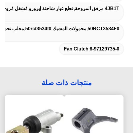
4JB1T مرفق المروحة,قطع غيار شاحنة إيزوزو مُشغل مُروحة,8-97129735-0 مرفق المروحة
50RCT3534F0,محمولات المشبك 50rct3534f0,مخلب تحمل الإفراج
8-97129735-0 Fan Clutch
منتجات ذات صلة