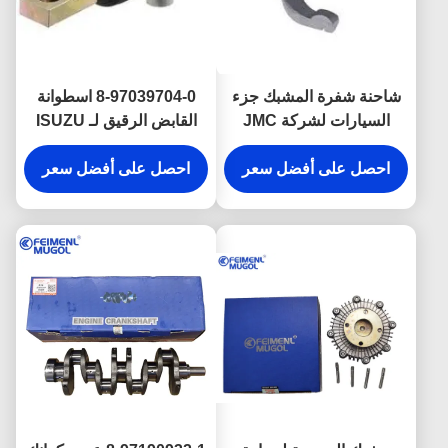
شاحنة شفرة المشبك جزء
8-97039704-0 اسطوانة
السيارات لشركة JMC
القابض الرقيق لـ ISUZU
TF JMC 1020 PICKUP
1031 1032 1041 1042
احصل على أفضل سعر
1050 1060 1601216A
احصل على أفضل سعر