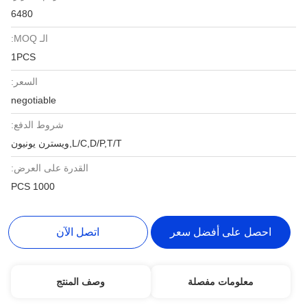
6480
الـ MOQ:
1PCS
السعر:
negotiable
شروط الدفع:
L/C,D/P,T/T,ويسترن يونيون
القدرة على العرض:
1000 PCS
احصل على أفضل سعر
اتصل الآن
معلومات مفصلة
وصف المنتج