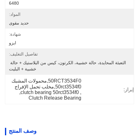
6480
المواد:
حديد مقوى
شهادة:
ايزو
تفاصيل التغليف:
التعبئة المحايدة، حالة خشبية، الكرتون، كيس من البلاستيك + حالة 
خشبية + البليت
50RCT3534F0,محمولات المشبك 
50rct3534f0,مخلب تحمل الإفراج
إبراز:
, 
clutch bearing 50rct3534f0
, 
Clutch Release Bearing
وصف المنتج