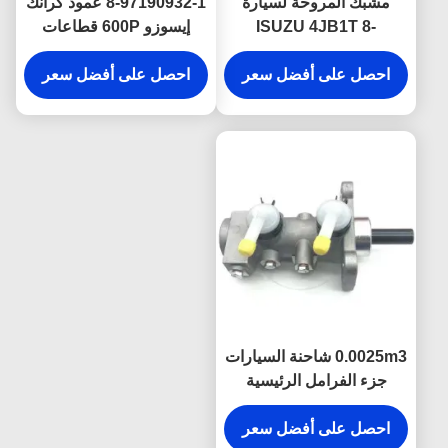
مشبك المروحة لسيارة
8-97190932-1 عمود كرانك
ISUZU 4JB1T 8-
إيسوزو 600P قطاعات
97129735-0 قطع غيار
محرك شاحنة الديزل إيسوزو
شاحنات ISUZU
احصل على أفضل سعر
Nkr Npr قطاعات أولية
احصل على أفضل سعر
0.0025m3 شاحنة السيارات
جزء الفرامل الرئيسية
اسطوانة لحمل JMC
احصل على أفضل سعر