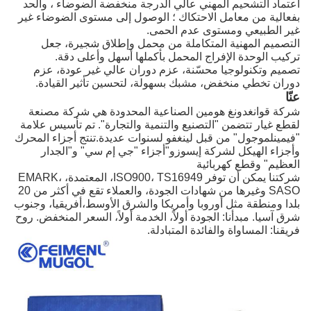
اعتماد التشحيم المهني عالي الدرجة منخفضة الضوضاء ، والحد
بفعالية من معامل الاحتكاك ؛ الوصول إلى مستوى الضوضاء غير
غير الطبيعي ومستوى عدم الحمى.
التصميم المهنية المتكاملة من محمل وإطلاق شجيرة، جعل
تركيب الوحدة الإفراج المحمل بأكملها أسهل وأعلى دقة.
تصميم وتكنولوجيا محسّنة، عزم دوران عالي غير عودة، عزم
دوران تخطي منخفض، مشبك بسهولة، لتحسين تأثير القيادة.
عنّا
شركة قوانغدونغ هومين الصناعية المحدودة هي شركة مصنعة
لقطع غيار تتضمن "التصنيع والتنمية والتجارة". تم تأسيس علامة
"فيمينلموجول" من قبل لينغفو لسنوات عديدة.تنتج أجزاء المحرك
وأجزاء الهيكل لشركة إيسوزو"أجزاء "جي إم سي" و"الجدار
العظيم" وقطع كهربائية
شركتنا يمكن أن توفر ISO900، TS16949، المعتمدة، EMARK،
SASO وغيرها من شهادات الجودة، والعملاء تقع في أكثر من 20
بلدا ومنطقة مثل أوروبا وأمريكا والشرق الأوسط،أفريقيا، وجنوب
شرق آسيا. مبدأنا: الجودة أولاً، الخدمة أولاً، السعر المنخفض. روح
فريقنا: المساواة والفائدة المتبادلة.