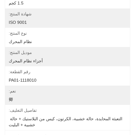
1.5 كجم
شهادة المنتج:
ISO 9001
نوع المنتج:
نظام المحرك
موديل المنتج:
أجزاء نظام المحرك
رقم القطعة:
1118010-PA01
نعم:
卿
تفاصيل التغليف:
التعبئة المحايدة، حالة خشبية، الكرتون، كيس من البلاستيك + حالة 
خشبية + البليت