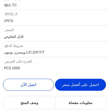
4jb1-TC
الـ MOQ:
1PCS
السعر:
قابل للتفاوض
شروط الدفع:
L/C,D/P,T/T,ويسترن يونيون
القدرة على العرض:
1000 PCS
احصل على أفضل سعر
اتصل الآن
معلومات مفصلة
وصف المنتج