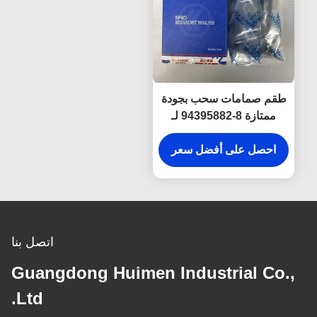
طقم صمامات سحب بجودة
ممتازة 8-94395882 لـ
ISUZU 700P، صندوق من
4 قطع، مصمم للأداء
احصل على أفضل سعر
والمتانة
اتصل بنا
Guangdong Huimen Industrial Co.,
Ltd.