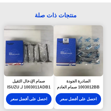
منتجات ذات صلة
الصادرة الجودة
صمام الإدخال الثقيل
1003012BB صمام العادم
1003011ADB1 لـ ISUZU
ل ISUZU NKR و 600P
NKR ، مناسب بدقة وعمر
احصل على أفضل سعر
موثوق به من قبل المشترين
خدمة طويل
احصل على أفضل سعر
العالمية بعد السوق.