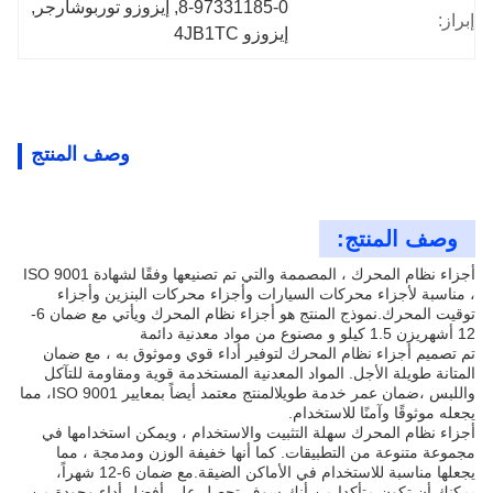
8-97331185-0
, 
إيزوزو توربوشارجر
, 
إبراز:
إيزوزو 4JB1TC
وصف المنتج
وصف المنتج:
أجزاء نظام المحرك ، المصممة والتي تم تصنيعها وفقًا لشهادة ISO 9001
، مناسبة لأجزاء محركات السيارات وأجزاء محركات البنزين وأجزاء
توقيت المحرك.نموذج المنتج هو أجزاء نظام المحرك ويأتي مع ضمان 6-
12 أشهريزن 1.5 كيلو و مصنوع من مواد معدنية دائمة
تم تصميم أجزاء نظام المحرك لتوفير أداء قوي وموثوق به ، مع ضمان
المتانة طويلة الأجل. المواد المعدنية المستخدمة قوية ومقاومة للتآكل
واللبس ،ضمان عمر خدمة طويلالمنتج معتمد أيضاً بمعايير ISO 9001، مما
يجعله موثوقًا وآمنًا للاستخدام.
أجزاء نظام المحرك سهلة التثبيت والاستخدام ، ويمكن استخدامها في
مجموعة متنوعة من التطبيقات. كما أنها خفيفة الوزن ومدمجة ، مما
يجعلها مناسبة للاستخدام في الأماكن الضيقة.مع ضمان 6-12 شهراً،
يمكنك أن تكون متأكدا من أنك سوف تحصل على أفضل أداء وجودة من