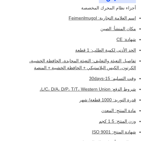
أجزاء نظام المحرك المخصصة
اسم العلامة التجارية: Feimenlmugol
مكان المنشأ: الصين
شهادة: CE
الحد الأدنى لكمية الطلب: 1 قطعة
تفاصيل التعبئة والتغليف: التعبئة المحايدة، الحافظة الخشبية،
الكرتون، الكيس البلاستيكي + الحافظة الخشبية + المنصة
وقت التسليم: 15-30days
شروط الدفع: L/C، D/A، D/P، T/T، Western Union،
قدرة التوريد: 1000 قطعة/ شهر
مادة المنتج: المعدن
وزن المنتج: 1.5 كجم
شهادة المنتج: ISO 9001