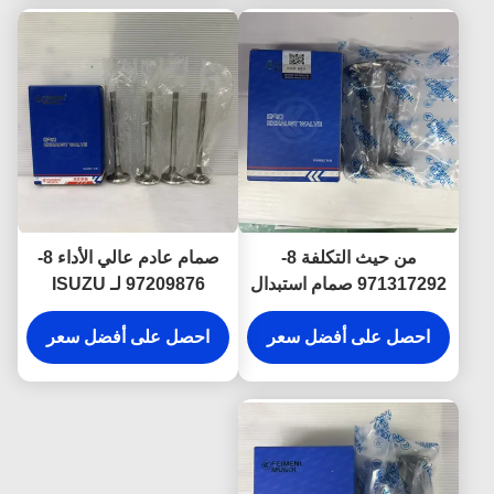
من حيث التكلفة 8-
صمام عادم عالي الأداء 8-
971317292 صمام استبدال
97209876 لـ ISUZU
الصمام لسيارة ISUZU
700P، مقاومة ممتازة
600P 4KH1
احصل على أفضل سعر
للحرارة وأداء موثوق
احصل على أفضل سعر
للمحرك.