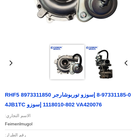
8-97331185-0 إسوزو توربوشارجر RHF5 8973311850
1118010-802 VA420076 إسوزو 4JB1TC
الاسم التجاري:
Feimenlmugol
رقم الطراز: