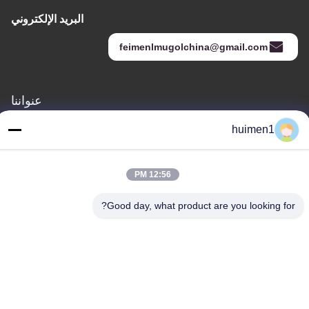
البريد الإلكتروني
feimenlmugolchina@gmail.com
عنواننا
العنوان
huimen1
رقم 1-3، شارع شوينيوبو، قرية يونغشينغ، منطقة باييون، مدينة قوانغتشو،
مقاطعة قوانغدونغ، الصين
12:56 PM
الهاتف
Good day, what product are you looking for?
86-18929562701
سياسة الخصوصية
|
خريطة الموقع