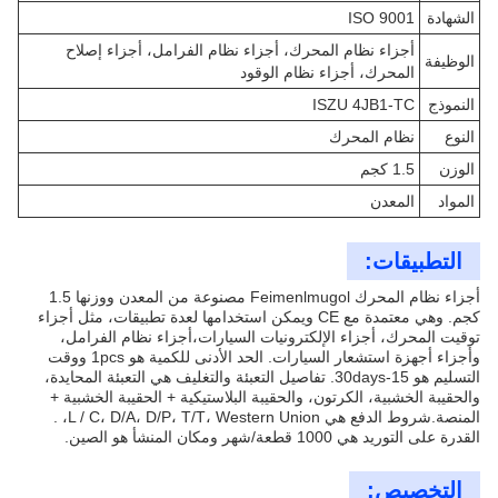
الشهادة
ISO 9001
أجزاء نظام المحرك، أجزاء نظام الفرامل، أجزاء إصلاح
الوظيفة
المحرك، أجزاء نظام الوقود
النموذج
ISZU 4JB1-TC
النوع
نظام المحرك
الوزن
1.5 كجم
المواد
المعدن
التطبيقات:
أجزاء نظام المحرك Feimenlmugol مصنوعة من المعدن ووزنها 1.5
كجم. وهي معتمدة مع CE ويمكن استخدامها لعدة تطبيقات، مثل أجزاء
توقيت المحرك، أجزاء الإلكترونيات السيارات،أجزاء نظام الفرامل،
وأجزاء أجهزة استشعار السيارات. الحد الأدنى للكمية هو 1pcs ووقت
التسليم هو 15-30days. تفاصيل التعبئة والتغليف هي التعبئة المحايدة،
والحقيبة الخشبية، الكرتون، والحقيبة البلاستيكية + الحقيبة الخشبية +
المنصة.شروط الدفع هي L / C، D/A، D/P، T/T، Western Union، .
القدرة على التوريد هي 1000 قطعة/شهر ومكان المنشأ هو الصين.
التخصيص: