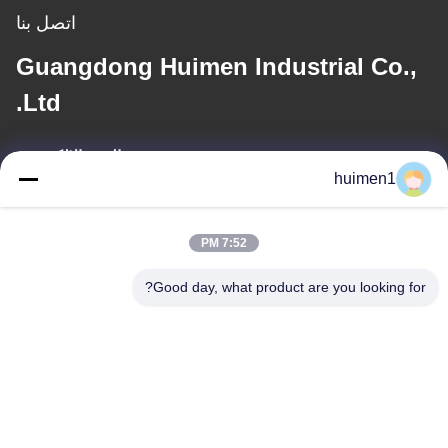
اتصل بنا
Guangdong Huimen Industrial Co.,
Ltd.
البريد الإلكتروني
huimen1
feimenlmugolchina@gmail.com
7:52 PM
عنواننا
Good day, what product are you looking for?
العنوان
رقم 1-3، شارع شوينيوبو، قرية يونغشينغ، منطقة باييون، مدينة قوانغتشو،
مقاطعة قوانغدونغ، الصين
الهاتف
86-18929562701