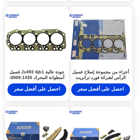
أجزاء من مجموعة إصلاح غسيل
جودة عالية Jx493 4jb1 غسيل
الرأس لشركة فورد ترانزيت
أسطوانة المحرك 1435-0009-
Road Shaker 2.2 TRANSIT
001 للشاحنة JMC/4JB1/493
V3482.2 TDCI OEM BK3Q
احصل على أفضل سعر
احصل على أفضل سعر
6051 A1C