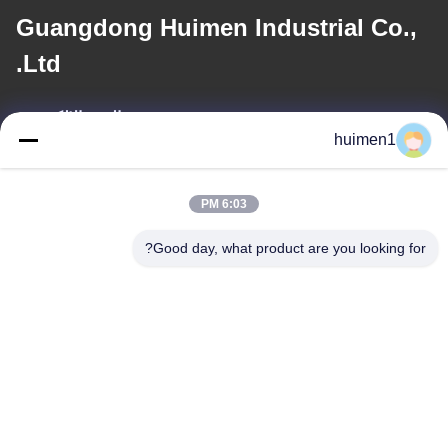
Guangdong Huimen Industrial Co.,
Ltd.
البريد الإلكتروني
huimen1
feimenlmugolchina@gmail.com
6:03 PM
عنواننا
Good day, what product are you looking for?
العنوان
رقم 1-3، شارع شوينيوبو، قرية يونغشينغ، منطقة باييون، مدينة قوانغتشو،
مقاطعة قوانغدونغ، الصين
الهاتف
86-18929562701