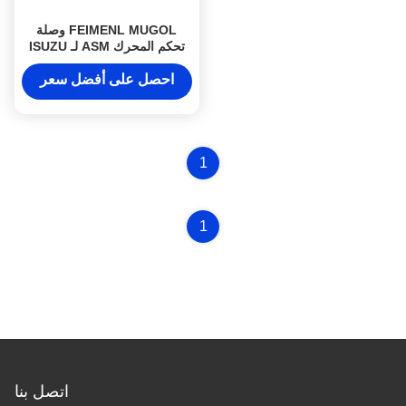
FEIMENL MUGOL وصلة
تحكم المحرك ASM لـ ISUZU
NKR JAC 1040 8-97859100-
0 8978591000
احصل على أفضل سعر
1
1
اتصل بنا