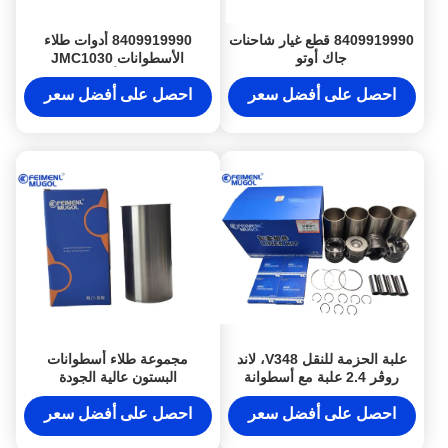
8409919990 قطع غيار شاحنات
8409919990 أدوات طلاء
جاك أوتو
الأسطوانات JMC1030
JMC1040 أدوات طلاء
الأسطوانات JX493ZLQ إيسوزو
احصل على أفضل سعر
احصل على أفضل سعر
علبة الحزمة للنقل V348، لاند
مجموعة طلاء أسطوانات
روڤر 2.4 علبة مع أسطوانة
البستون عالية الجودة
حلقات البستون حلقات تحمل
0601214302005
غسيل
JMC493/4JB1
احصل على أفضل سعر
احصل على أفضل سعر