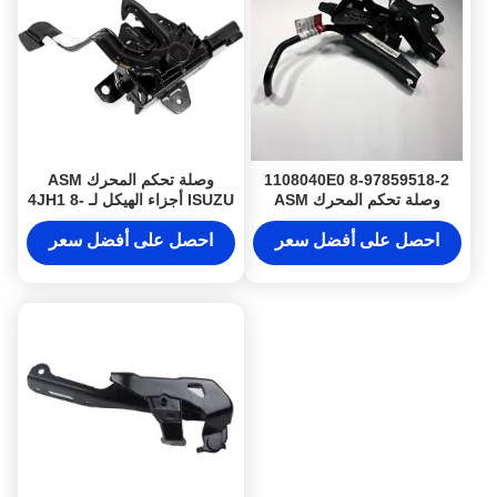
8-97859518-2 1108040E0
وصلة تحكم المحرك ASM
وصلة تحكم المحرك ASM
ISUZU أجزاء الهيكل لـ 4JH1 8-
لشركة ISUZU NKR JAC قطع
97994589-6
غيار الشاحنات
احصل على أفضل سعر
احصل على أفضل سعر