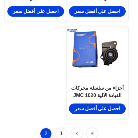
94416326 سلسلة
محركات الحزام المضطرب
احصل على أفضل سعر
احصل على أفضل سعر
المحركات
أجزاء من سلسلة محركات
القيادة الآلية JMC 1020
4D30 EP1-19636-AC
احصل على أفضل سعر
2
1