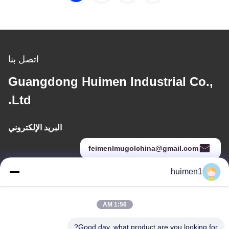
اتصل بنا
Guangdong Huimen Industrial Co.,
Ltd.
البريد الإلكتروني
feimenlmugolchina@gmail.com
huimen1
عنواننا
1:56 AM
العنوان
الطابق الثاني، مبنى أعمال يونغلي (بلوك ب) ، رقم 47 شارع هوانغبيان
Good day, what product are you looking for?