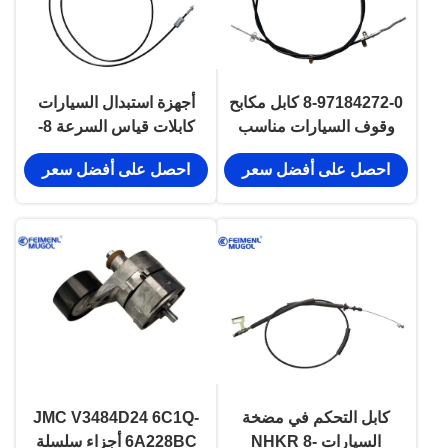
8-97184272-0 كابل مكابح
أجهزة استبدال السيارات
وقوف السيارات مناسب
كابلات قياس السرعة 8-
ISUZU 600P 100P سلسلة
94176220-0 ISUZU NHR
احصل على أفضل سعر
احصل على أفضل سعر
محرك الأجزاء
NKR
كابل التحكم في مضخة
JMC V3484D24 6C1Q-
السيارات NHKR 8-
6A228BC أجزاء سلسلة