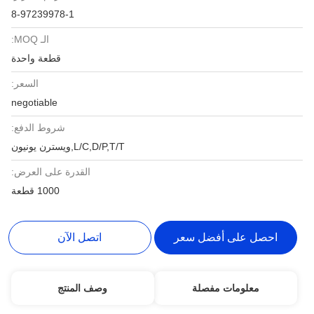
8-97239978-1
الـ MOQ:
قطعة واحدة
السعر:
negotiable
شروط الدفع:
L/C,D/P,T/T,ويسترن يونيون
القدرة على العرض:
1000 قطعة
احصل على أفضل سعر
اتصل الآن
معلومات مفصلة
وصف المنتج