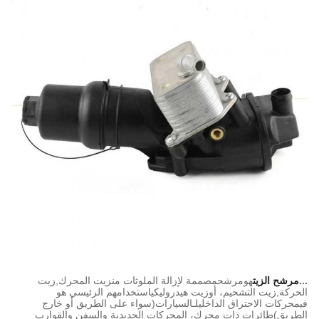
...
مرشح الزيت
هو
مرشح
مصممة لإزالة الملوثات من
زيت المحرك
,
زيت
الحركة
,
زيت التشحيم
، أو
زيت هيدروليكي
استخدامهم الرئيسي هو
في
محركات الاحتراق الداخلي
لـ
السيارات
(سواء على الطريق أو خارج
الطريق)
طائرات ذات محرك
، المحركات الحديدية والسفن والقوارب