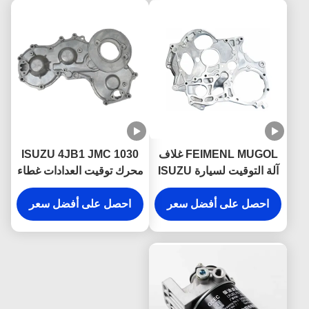
FEIMENL MUGOL غلاف
ISUZU 4JB1 JMC 1030
آلة التوقيت لسيارة ISUZU
محرك توقيت العدادات غطاء
8-94155360-0
4JB1 JMC 1030 8-
احصل على أفضل سعر
94155361-0 قطع غيار
1002401BB
احصل على أفضل سعر
شاحنة ISUZU