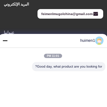
البريد الإلكتروني
feimenlmugolchina@gmail.com
عنواننا
huimen1
العنوان
رقم 1-3، شارع شوينيوبو، قرية يونغشينغ، منطقة باييون، مدينة قوانغتشو،
مقاطعة قوانغدونغ، الصين
11:01 PM
الهاتف
Good day, what product are you looking for?
86-18929562701
سياسة الخصوصية
|
خريطة الموقع
الصين جودة جيدة أجزاء محرك ايسوزو المورد. حقوق الطبع والنشر ©