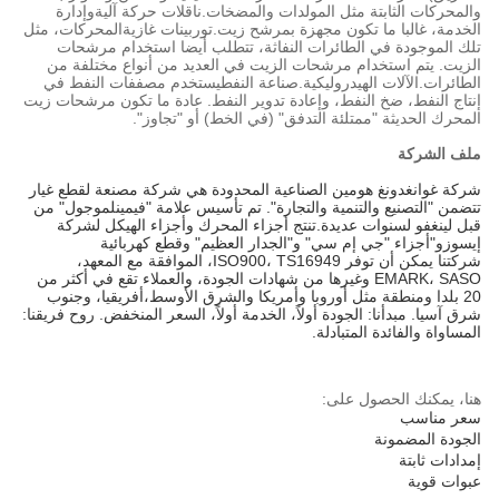
والمحركات الثابتة مثل المولدات والمضخات.
ناقلات حركة آلية
و
إدارة
الخدمة
، غالبا ما تكون مجهزة بمرشح زيت.
توربينات غازية
المحركات، مثل
تلك الموجودة في الطائرات النفاثة، تتطلب أيضا استخدام مرشحات
الزيت. يتم استخدام مرشحات الزيت في العديد من أنواع مختلفة من
الطائرات.
الآلات الهيدروليكية
.
صناعة النفط
يستخدم مصففات النفط في
إنتاج النفط، ضخ النفط، وإعادة تدوير النفط. عادة ما تكون مرشحات زيت
المحرك الحديثة "ممتلئة التدفق" (في الخط) أو "تجاوز".
ملف الشركة
شركة غوانغدونغ هومين الصناعية المحدودة هي شركة مصنعة لقطع غيار
تتضمن "التصنيع والتنمية والتجارة". تم تأسيس علامة "فيمينلموجول" من
قبل لينغفو لسنوات عديدة.تنتج أجزاء المحرك وأجزاء الهيكل لشركة
إيسوزو"أجزاء "جي إم سي" و"الجدار العظيم" وقطع كهربائية
شركتنا يمكن أن توفر ISO900، TS16949، الموافقة مع المعهد،
EMARK، SASO وغيرها من شهادات الجودة، والعملاء تقع في أكثر من
20 بلدا ومنطقة مثل أوروبا وأمريكا والشرق الأوسط،أفريقيا، وجنوب
شرق آسيا. مبدأنا: الجودة أولاً، الخدمة أولاً، السعر المنخفض. روح فريقنا:
المساواة والفائدة المتبادلة.
هنا، يمكنك الحصول على:
سعر مناسب
الجودة المضمونة
إمدادات ثابتة
عبوات قوية