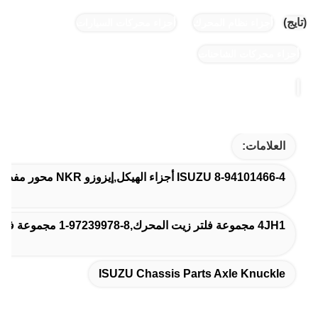
(تايج)
أجزاء نظام المحرك
أجزاء محركات السيارات
أجزاء محركات الشاحنات
العلامات:
8-94101466-4 ISUZU أجزاء الهيكل,إيزوزو NKR محور مفصل,إيزوزو أجزاء هيكل محور مفصل
4JH1 مجموعة فلتر زيت المحرك,8-97239978-1 مجموعة فلتر زيت المحرك,ISUZU ASM فلتر زيت المحرك
ISUZU Chassis Parts Axle Knuckle