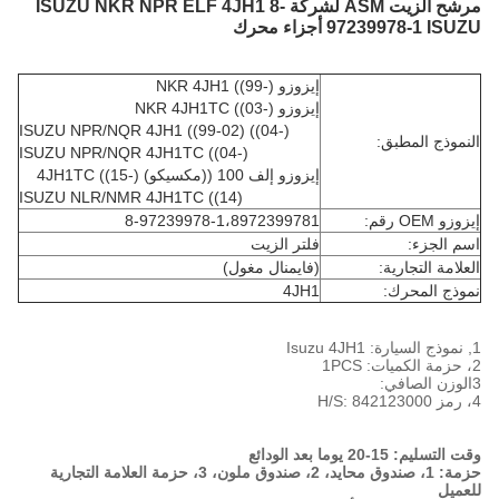
مرشح الزيت ASM لشركة ISUZU NKR NPR ELF 4JH1 8-
97239978-1 ISUZU أجزاء محرك
إيزوزو NKR 4JH1 ((99-)
إيزوزو NKR 4JH1TC ((03-)
ISUZU NPR/NQR 4JH1 ((99-02) ((04-)
النموذج المطبق:
ISUZU NPR/NQR 4JH1TC ((04-)
إيزوزو إلف 100 ((مكسيكو) 4JH1TC ((15-)
ISUZU NLR/NMR 4JH1TC ((14)
إيزوزو OEM رقم:
8-97239978-1،8972399781
اسم الجزء:
فلتر الزيت
العلامة التجارية:
(فايمنال مغول)
نموذج المحرك:
4JH1
1, نموذج السيارة: Isuzu 4JH1
2، حزمة الكميات: 1PCS
3الوزن الصافي:
4، رمز H/S: 842123000
وقت التسليم: 15-20 يوما بعد الودائع
حزمة: 1، صندوق محايد، 2، صندوق ملون، 3، حزمة العلامة التجارية
للعميل