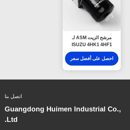
مرشح الزيت ASM لـ
ISUZU 4HK1 4HF1
4HG1 8-97148268-2
أجزاء محرك ISUZU
احصل على أفضل سعر
اتصل بنا
Guangdong Huimen Industrial Co.,
Ltd.