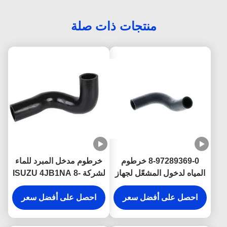
منتجات ذات صلة
8-97289369-0 خرطوم
خرطوم مدخل المبرد للماء
المياه لدخول المشعّل لجهاز
لشركة ISUZU 4JB1NA 8-
ISUZU 4JH1 أجزاء
97147473-0 أجزاء المحرك
المحرك
احصل على أفضل سعر
احصل على أفضل سعر