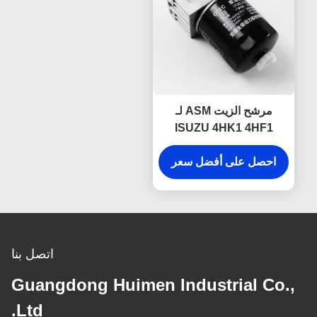
مرشح الزيت ASM لـ
ISUZU 4HK1 4HF1
4HG1 8-97148268-2
أجزاء محرك ISUZU
احصل على أفضل سعر
اتصل بنا
Guangdong Huimen Industrial Co.,
Ltd.