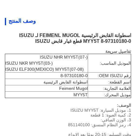
وصف المنتج
اسطوانة القابض الرئيسية FEIMENL MUGOL لـ ISUZU
MYY5T 8-97310180-0 قطع غيار قابض ISUZU
تفاصيل سريعة
ISUZU NHR MYY5T(07-)
الموديل المناسب:
ISUZU NKR MYY5T(03-)
ISUZU ELF300(MEXICO) MYY5T(07-08)
رقم OEM ISUZU:
8-97310180-0
اسم القطعة:
اسطوانة القابض الرئيسية
العلامة التجارية:
Feimenl Mugol
موديل المحرك:
MYY5T
الوصف:
1، موديل السيارة: ISUZU MYY5T
2، كمية العبوة: 1 قطعة
3، الوزن الصافي:
4، رمز النظام المنسق: 851140100
وقت التسليم: 15-20 يومًا بعد الإيداع