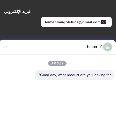
البريد الإلكتروني
feimenlmugolchina@gmail.com
عنواننا
huimen1
العنوان
رقم 1-3، شارع شوينيوبو، قرية يونغشينغ، منطقة باييون، مدينة قوانغتشو،
3:37 AM
مقاطعة قوانغدونغ، الصين
الهاتف
Good day, what product are you looking for?
86-18929562701
سياسة الخصوصية
|
خريطة الموقع