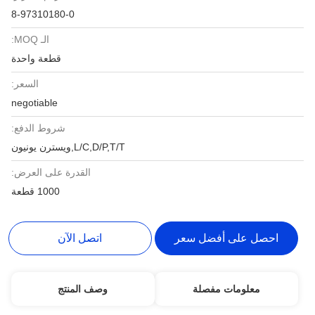
8-97310180-0
الـ MOQ:
قطعة واحدة
السعر:
negotiable
شروط الدفع:
L/C,D/P,T/T,ويسترن يونيون
القدرة على العرض:
1000 قطعة
احصل على أفضل سعر
اتصل الآن
معلومات مفصلة
وصف المنتج