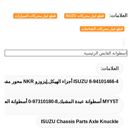
العلامات:
قطع غيار محركات ISUZU
قطع غيار محركات السيارات
قطع غيار محركات الشاحنات
اسطوانة القابض الرئيسية
العلامات:
8-94101466-4 ISUZU أجزاء الهيكل,إيزوزو NKR محور مفصل,إيزوزو أجزاء هيكل محور مفصل
MYY5T أسطوانة عبدة المشبك,8-97310180-0 أسطوانة العبيد,أسطوانة إسوزو للعبيد
ISUZU Chassis Parts Axle Knuckle