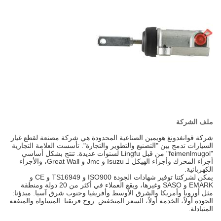
ملف الشركة
شركة قوانغدونغ هويمين الصناعية المحدودة هي شركة مصنعة لقطع غيار
السيارات تدمج بين "التصنيع والتطوير والتجارة". تأسست العلامة التجارية
"feimenlmugol" من قبل Lingfu لسنوات عديدة. تنتج بشكل أساسي
أجزاء المحرك وأجزاء الهيكل لـ Isuzu و Jmc و Great Wall، والأجزاء
الكهربائية.
يمكن لشركتنا توفير شهادات الجودة ISO900 و TS16949 و CE و
EMARK و SASO وغيرها، ويقع العملاء في أكثر من 20 دولة ومنطقة
مثل أوروبا وأمريكا والشرق الأوسط وأفريقيا وجنوب شرق آسيا. مبدؤنا:
الجودة أولاً، الخدمة أولاً، السعر المنخفض. روح فريقنا: المساواة والمنفعة
المتبادلة.