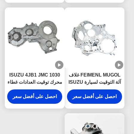
FEIMENL MUGOL غلاف
ISUZU 4JB1 JMC 1030
آلة التوقيت لسيارة ISUZU
محرك توقيت العدادات غطاء
8-94155360-0
4JB1 JMC 1030 8-
احصل على أفضل سعر
94155361-0 قطع غيار
1002401BB
احصل على أفضل سعر
شاحنة ISUZU