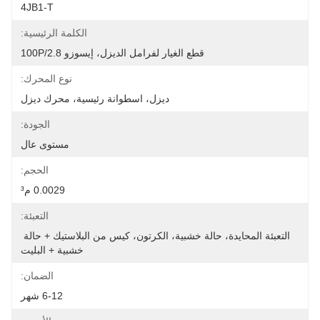
4JB1-T
الكلمة الرئيسية:
قطع الغيار لفرامل الديزل، إيسوزو 100P/2.8
نوع المحرك:
ديزل، اسطوانة رئيسية، محرك ديزل
الجودة:
مستوى عال
الحجم:
0.0029 م³
التعبئة:
التعبئة المحايدة، حالة خشبية، الكرتون، كيس من البلاستيك + حالة 
خشبية + البليت
الضمان:
6-12 شهر