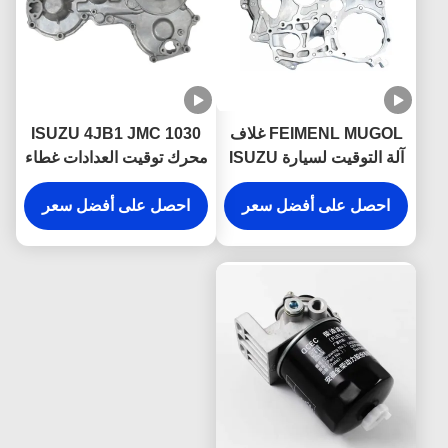
FEIMENL MUGOL غلاف
ISUZU 4JB1 JMC 1030
آلة التوقيت لسيارة ISUZU
محرك توقيت العدادات غطاء
8-94155360-0
4JB1 JMC 1030 8-
احصل على أفضل سعر
94155361-0 قطع غيار
1002401BB
احصل على أفضل سعر
شاحنة ISUZU