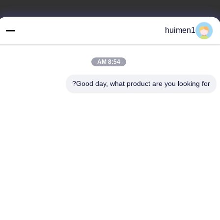
عنواننا
huimen1
العنوان
رقم 1-3، شارع شوينيوبو، قرية يونغشينغ، منطقة باييون، مدينة قوانغتشو،
8:54 AM
مقاطعة قوانغدونغ، الصين
Good day, what product are you looking for?
الهاتف
86-18929562701
سياسة الخصوصية
|
خريطة الموقع
الصين جودة جيدة أجزاء محرك ايسوزو المورد. حقوق الطبع والنشر ©
-2026 Guangdong Huimen Industrial Co., Ltd. جميع الحقوق
محفوظة