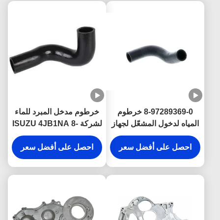
8-97289369-0 خرطوم
خرطوم مدخل المبرد للماء
المياه لدخول المشعّل لجهاز
لشركة ISUZU 4JB1NA 8-
ISUZU 4JH1 أجزاء
97147473-0 أجزاء المحرك
المحرك
احصل على أفضل سعر
احصل على أفضل سعر