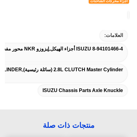
أجزاء محركات الشاحنات
العلامات:
8-94101466-4 ISUZU أجزاء الهيكل,إيزوزو NKR محور مفصل,إيزوزو أجزاء هيكل محور مفصل
2.8L CLUTCH Master Cylinder (سائلة رئيسية),4JB1-T CLUTCH Master CYLINDER,إسوزو 100 بي كلتش ماستر سيلندر
ISUZU Chassis Parts Axle Knuckle
منتجات ذات صلة