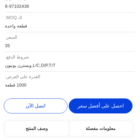
8-97102438
الـ MOQ:
قطعة واحدة
السعر:
35
شروط الدفع:
L/C,D/P,T/T,ويسترن يونيون
القدرة على العرض:
1000 قطعة
احصل على أفضل سعر
اتصل الآن
معلومات مفصلة
وصف المنتج