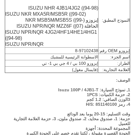
ISUZU NHR 4JB1/4JG2 ((94-98)
ISUZU NKR MXA5R/MSB5R ((99-02)
إيزوزو NKR MSB5M/MSB5S ((99-)
النموذج المطبق:
الحافلة ISUZU NPR/NQR MZZ6F ((07)
ISUZU NPR/NQR 4JG2/4HF1/4HE1/4HG1
((94-98)
ISUZU NPR/NQR
إيزوزو OEM رقم:
8-97102438
اسم الجزء:
الاسطوانة الرئيسية للمشبك
الطراز:
إيزوزو 100 بي / 4 جي بي 1- تي
العلامة التجارية:
(فايمنال مغول)
الوصف:
1, نموذج السيارة: Isuzu 100P / 4JB1-T
2، حزمة الكميات: 1PCS
3الوزن الصافي: 1.2 كجم
4، رمز H/S: 851140100
وقت التسليم: 15-20 يوما بعد الودائع
حزمة: 1، صندوق محايد، 2، صندوق ملون، 3، حزمة العلامة التجارية
للعميل
المجموعة المحددة: أجهزة
الجودة القصيرة مقبولة ، لكننا نقدم خصم على الجودة الكبيرة