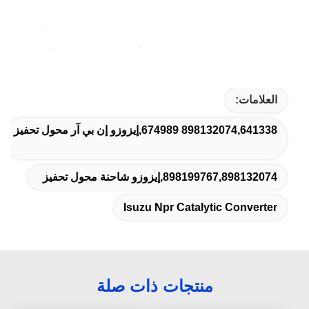
العلامات:
898132074,641338 674989,إيزوزو إن بي آر محول تحفيز
898199767,898132074,إيزوزو شاحنة محول تحفيز
Isuzu Npr Catalytic Converter
منتجات ذات صلة