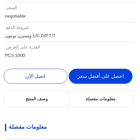
السعر:
negotiable
شروط الدفع:
L/C,D/P,T/T,ويسترن يونيون
القدرة على العرض:
1000 PCS
احصل على أفضل سعر
اتصل الآن
معلومات مفصلة
وصف المنتج
معلومات مفصلة