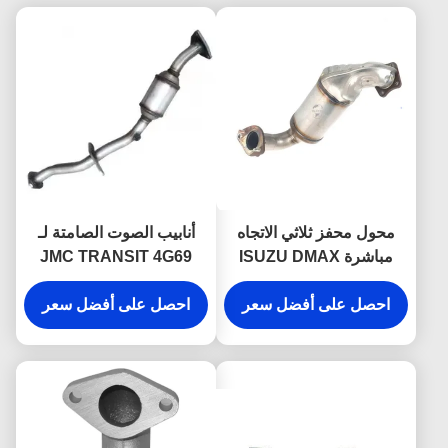
محول محفز ثلاثي الاتجاه
أنابيب الصوت الصامتة لـ
مباشرة ISUZU DMAX
JMC TRANSIT 4G69
CN6C15-5245-DA JMC
898199767 898132074
احصل على أفضل سعر
قطع غيار السيارات
احصل على أفضل سعر