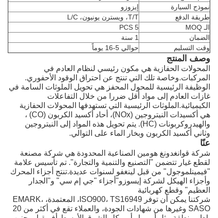
نموذج السيارة
إيزوزو
طريقة الدفع
T/T، ويسترن يونيون، L/C
الـ MOQ
5 PCS
الضمان
1 سنة
وقت التسليم
حوالي 5-16 يوماً
وصف المنتج
المحولات الحفازية هي مكون رئيسي لنظام العادم في
المركبات.وخاصة تلك التي تنتج عن احتراق الوقود الأحفوري.
الوظيفة الرئيسية للمحول المحفز هي تحويل الملوثات السامة في
غازات العادم إلى مواد أقل ضررا من خلال التفاعلات
الكيميائية.الملوثات الرئيسية التي تستهدفها المحولات الحفازية
هي أكسيدات النيتروجين (NOx)، أحاد أكسيد الكربون (CO) ،
والهيدروكربونات (HC). يتم تحويل هذه المواد إلى النيتروجين
وثاني أكسيد الكربون وبخار الماء على التوالي.
عنّا
شركة قوانغدونغ هومين الصناعية المحدودة هي شركة مصنعة
لقطع غيار تتضمن "التصنيع والتنمية والتجارة". تم تأسيس علامة
"فيمينلموجول" من قبل لينغفو لسنوات عديدة.تنتج أجزاء المحرك
وأجزاء الهيكل لشركة إيسوزو"أجزاء "جي إم سي" و"الجدار
العظيم" وقطع كهربائية
شركتنا يمكن أن توفر ISO900، TS16949، المعتمدة، EMARK،
SASO وغيرها من شهادات الجودة، والعملاء تقع في أكثر من 20
بلدا ومنطقة مثل أوروبا وأمريكا والشرق الأوسط،أفريقيا، وجنوب