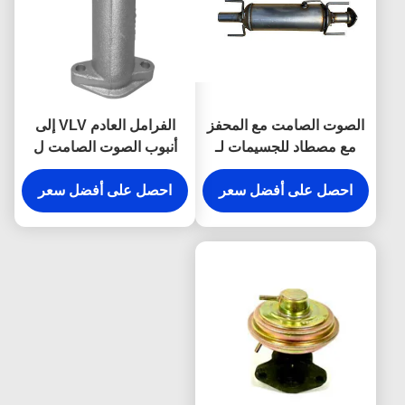
الصوت الصامت مع المحفز
الفرامل العادم VLV إلى
مع مصطاد للجسيمات لـ
أنبوب الصوت الصامت ل
ISUZU NKR NPR NQR
JMC 1040 1041
120110040
احصل على أفضل سعر
4JH1 8-97320578-0
احصل على أفضل سعر