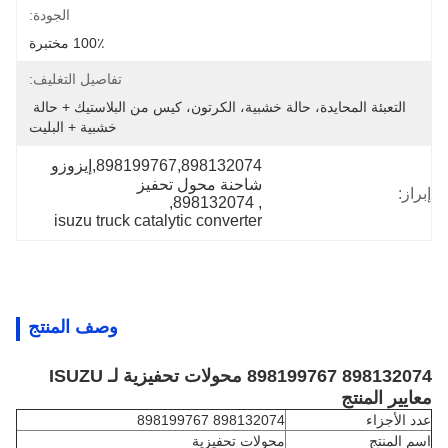
الجودة:
100٪ مختبرة
تفاصيل التغليف:
التعبئة المحايدة، حالة خشبية، الكرتون، كيس من البلاستيك + حالة 
خشبية + البليت
898199767,898132074,إيزوزو 
شاحنة محول تحفيز
إبراز:
, 
898132074
, 
isuzu truck catalytic converter
وصف المنتج
898132074 898199767 محولات تحفيزية لـ ISUZU
معايير المنتج
عدد الأجزاء
898132074 898199767
اسم المنتج
محولات تحفيزية