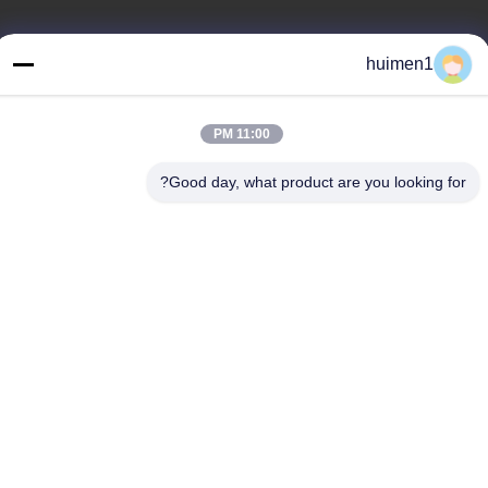
عنواننا
huimen1
العنوان
رقم 1-3، شارع شوينيوبو، قرية يونغشينغ، منطقة باييون، مدينة قوانغتشو،
11:00 PM
مقاطعة قوانغدونغ، الصين
Good day, what product are you looking for?
الهاتف
86-18929562701
سياسة الخصوصية
|
خريطة الموقع
الصين جودة جيدة أجزاء محرك ايسوزو المورد. حقوق الطبع والنشر ©
-2026 Guangdong Huimen Industrial Co., Ltd. جميع الحقوق
محفوظة